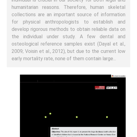
humanitarian reasons. Therefore, human skeletal
collections are an important source of information
for physical anthropologists to establish and
develop rigorous methods to obtain reliable data on
the individual under study. A few dental and
osteological reference samples exist (Dayal et al.,
2009; Voisin et al., 2012), but due to the current low
early mortality rate, none of them contain large...